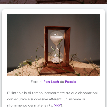
Foto di
Ron Lach
da
Pexels
E’ l’intervallo di tempo intercorrente tra due elaborazioni
consecutive e successive afferenti un sistema di
rifornimento dei materiali (v.
MRP
).