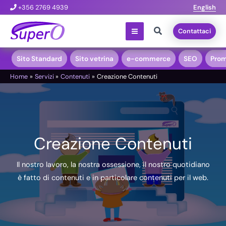
Vai
+356 2769 4939
English
al
Cerca
Contattaci
contenuto
Sito Standard
Sito vetrina
e-commerce
SEO
Prom
Home
Servizi
Contenuti
Creazione Contenuti
Creazione Contenuti
Il nostro lavoro, la nostra ossessione, il nostro quotidiano
è fatto di contenuti e in particolare contenuti per il web.