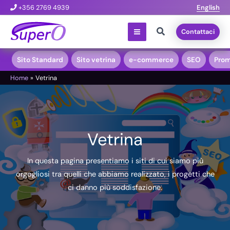
Vai
+356 2769 4939
English
al
Cerca
Contattaci
contenuto
Sito Standard
Sito vetrina
e-commerce
SEO
Prom
Home
Vetrina
Vetrina
In questa pagina presentiamo i siti di cui siamo più
orgogliosi tra quelli che abbiamo realizzato, i progetti che
ci danno più soddisfazione.