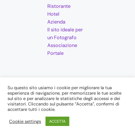
Ristorante
Hotel
Azienda
Il sito ideale per
un Fotografo
Associazione
Portale
Company
Su questo sito usiamo i cookie per migliorare la tua
esperienza di navigazione, per memorizzare le tue scelte
Chi Siamo
sul sito e per analizzare le statistiche degli accessi e dei
Contattaci
visitatori. Cliccando sul pulsante “Accetta”, confermi di
accettare tutti i cookie.
FAQs
La mappa del sito
Cookie settings
ACCETTA
Privacy