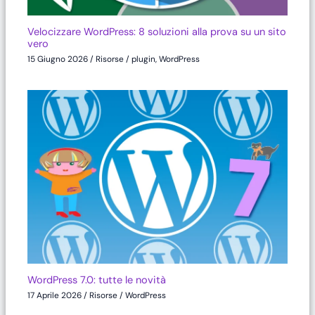
Velocizzare WordPress: 8 soluzioni alla prova su un sito
vero
15 Giugno 2026
/
Risorse
/
plugin
,
WordPress
WordPress 7.0: tutte le novità
17 Aprile 2026
/
Risorse
/
WordPress