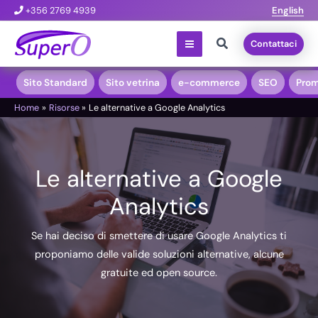
Vai
+356 2769 4939
English
al
Cerca
Contattaci
contenuto
Sito Standard
Sito vetrina
e-commerce
SEO
Prom
Home
Risorse
Le alternative a Google Analytics
Le alternative a Google
Analytics
Se hai deciso di smettere di usare Google Analytics ti
proponiamo delle valide soluzioni alternative, alcune
gratuite ed open source.