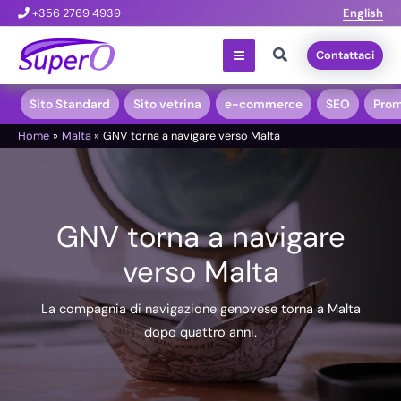
Vai
+356 2769 4939
English
al
Cerca
Contattaci
contenuto
Sito Standard
Sito vetrina
e-commerce
SEO
Prom
Home
Malta
GNV torna a navigare verso Malta
GNV torna a navigare
verso Malta
La compagnia di navigazione genovese torna a Malta
dopo quattro anni.