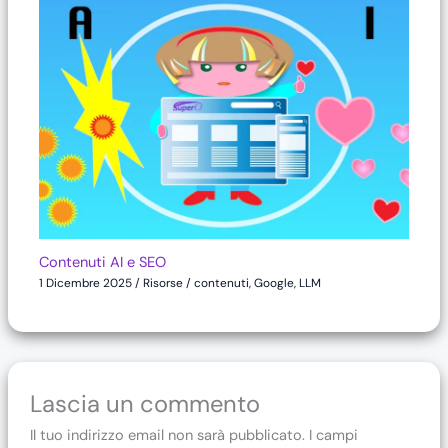
Contenuti AI e SEO
1 Dicembre 2025
/
Risorse
/
contenuti
,
Google
,
LLM
Lascia un commento
Il tuo indirizzo email non sarà pubblicato.
I campi