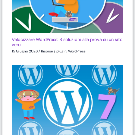
Velocizzare WordPress: 8 soluzioni alla prova su un sito
vero
15 Giugno 2026
/
Risorse
/
plugin
,
WordPress