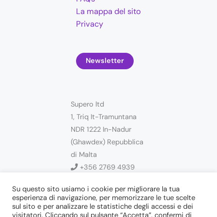
La mappa del sito
Privacy
Newsletter
Supero ltd
1, Triq It-Tramuntana
NDR 1222 In-Nadur
(Ghawdex) Repubblica
di Malta
+356 2769 4939
Su questo sito usiamo i cookie per migliorare la tua
info@supero.com.mt
esperienza di navigazione, per memorizzare le tue scelte
sul sito e per analizzare le statistiche degli accessi e dei
visitatori. Cliccando sul pulsante “Accetta”, confermi di