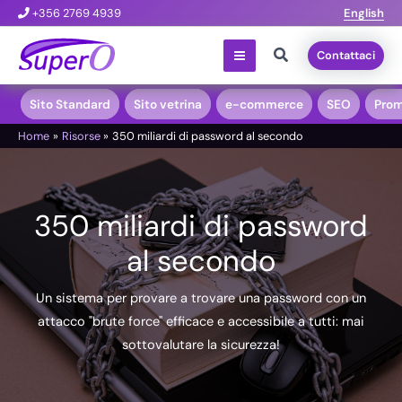
Vai
+356 2769 4939
English
al
Cerca
Contattaci
contenuto
Sito Standard
Sito vetrina
e-commerce
SEO
Prom
Home
Risorse
350 miliardi di password al secondo
350 miliardi di password
al secondo
Un sistema per provare a trovare una password con un
attacco "brute force" efficace e accessibile a tutti: mai
sottovalutare la sicurezza!