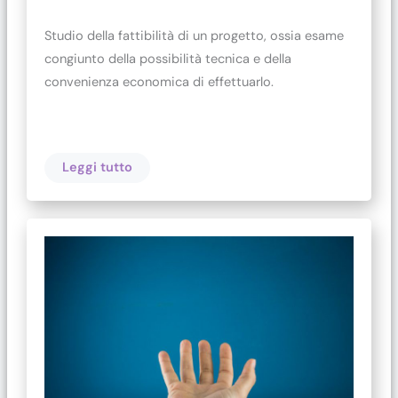
Studio della fattibilità di un progetto, ossia esame
congiunto della possibilità tecnica e della
convenienza economica di effettuarlo.
Leggi tutto