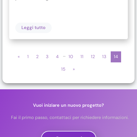
Leggi tutto
…
«
1
2
3
4
10
11
12
13
14
15
»
Vuoi iniziare un nuovo progetto?
Fai il primo passo, contattaci per richiedere informazioni.